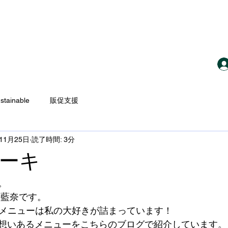
Top
Cafe
Rental Space
Story
Visi
stainable
販促支援
年11月25日
読了時間: 3分
ーキ
。
の藍奈です。
feメニューは私の大好きが詰まっています！
想いあるメニューをこちらのブログで紹介しています。