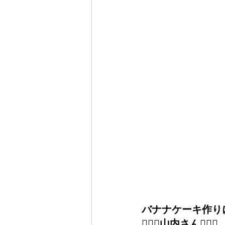
バナナケーキ作り
🦸🏽‍♂️山内さん🦸🏽‍♂️