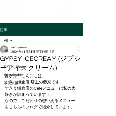
記事
All
ai7atanaka
All
2024年11月24日
読了時間: 3分
GYPSY ICECREAM (ジプシ
Cafe
ーアイスクリーム)
Rental Space
Sustainable
皆さん、こんにちは。
すきま鎌倉店 店主の藍奈です。
販促支援
すきま鎌倉店のCafeメニューは私の大
好きが詰まっています！
なので、こだわりの想いあるメニュー
をこちらのブログで紹介しています。